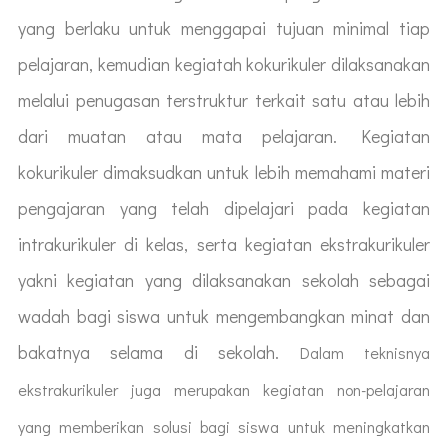
yang berlaku untuk menggapai tujuan minimal tiap
pelajaran, kemudian kegiatah kokurikuler dilaksanakan
melalui penugasan terstruktur terkait satu atau lebih
dari muatan atau mata pelajaran. Kegiatan
kokurikuler dimaksudkan untuk lebih memahami materi
pengajaran yang telah dipelajari pada kegiatan
intrakurikuler di kelas, serta kegiatan ekstrakurikuler
yakni kegiatan yang dilaksanakan sekolah sebagai
wadah bagi siswa untuk mengembangkan minat dan
bakatnya selama di sekolah.
Dalam teknisnya
ekstrakurikuler juga merupakan kegiatan non-pelajaran
yang memberikan solusi bagi siswa untuk meningkatkan