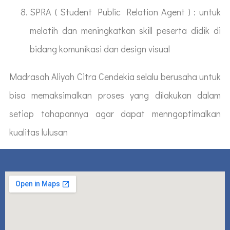
SPRA ( Student Public Relation Agent ) : untuk
melatih dan meningkatkan skill peserta didik di
bidang komunikasi dan design visual
Madrasah Aliyah Citra Cendekia selalu berusaha untuk
bisa memaksimalkan proses yang dilakukan dalam
setiap tahapannya agar dapat menngoptimalkan
kualitas lulusan