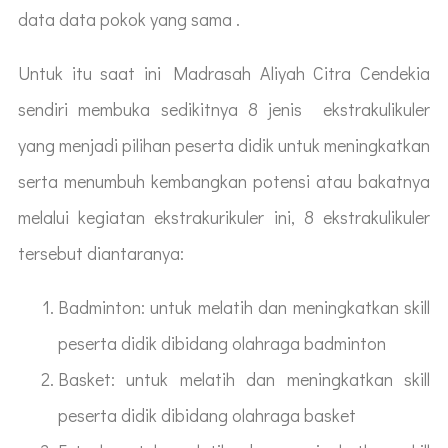
data data pokok yang sama .
Untuk itu saat ini Madrasah Aliyah Citra Cendekia
sendiri membuka sedikitnya 8 jenis ekstrakulikuler
yang menjadi pilihan peserta didik untuk meningkatkan
serta menumbuh kembangkan potensi atau bakatnya
melalui kegiatan ekstrakurikuler ini, 8 ekstrakulikuler
tersebut diantaranya:
Badminton: untuk melatih dan meningkatkan skill
peserta didik dibidang olahraga badminton
Basket: untuk melatih dan meningkatkan skill
peserta didik dibidang olahraga basket