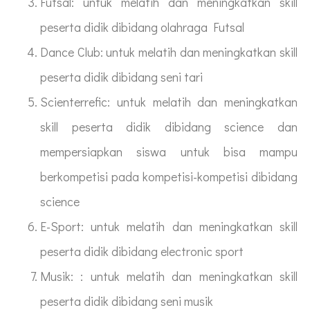
Futsal: untuk melatih dan meningkatkan skill
peserta didik dibidang olahraga Futsal
Dance Club: untuk melatih dan meningkatkan skill
peserta didik dibidang seni tari
Scienterrefic: untuk melatih dan meningkatkan
skill peserta didik dibidang science dan
mempersiapkan siswa untuk bisa mampu
berkompetisi pada kompetisi-kompetisi dibidang
science
E-Sport: untuk melatih dan meningkatkan skill
peserta didik dibidang electronic sport
Musik: : untuk melatih dan meningkatkan skill
peserta didik dibidang seni musik