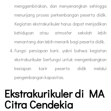
menggembirakan, dan menyenangkan sehingga
menunjang proses perkembangan peserta didik.
Kegiatan ekstrakurikuler harus dapat menjadikan
kehidupan atau atmosfer sekolah lebih
menantang dan lebih menarik bagi peserta didik.
Fungsi persiapan karir, yakni bahwa kegiatan
ekstrakurikuler berfungsi untuk mengembangkan
kesiapan karir peserta didik melalui
pengembangan kapasitas.
Ekstrakurikuler di MA
Citra Cendekia