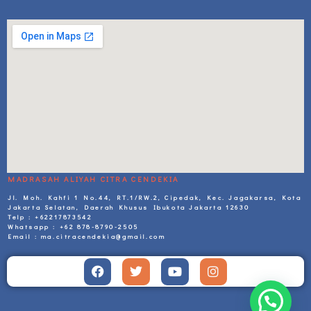
MADRASAH ALIYAH CITRA CENDEKIA
Jl. Moh. Kahfi 1 No.44, RT.1/RW.2, Cipedak, Kec. Jagakarsa, Kota
Jakarta Selatan, Daerah Khusus Ibukota Jakarta 12630
Telp : +62217873542
Whatsapp : +62 878-8790-2505
Email : ma.citracendekia@gmail.com